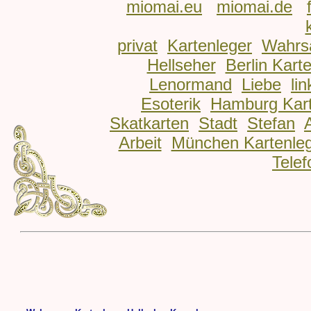
miomai.eu
miomai.de
privat
Kartenleger
Wahrs
Hellseher
Berlin Kart
Lenormand
Liebe
lin
Esoterik
Hamburg Kart
Skatkarten
Stadt
Stefan
Arbeit
München Kartenle
Telef