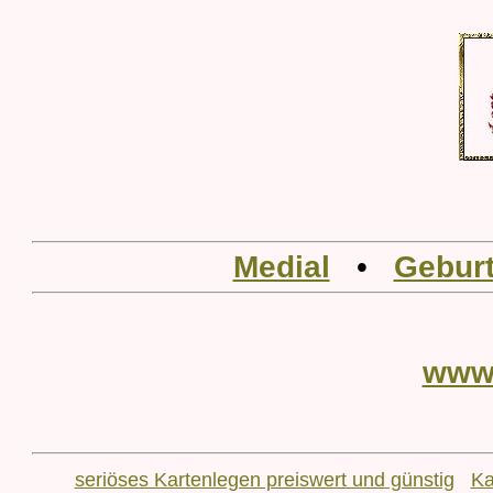
Medial
•
Geburt
www
seriöses Kartenlegen preiswert und günstig
Ka